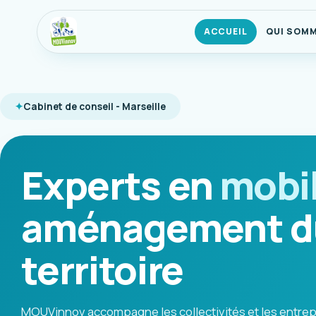
ACCUEIL
QUI SOM
Cabinet de conseil - Marseille
Experts en
mobil
aménagement d
territoire
MOUVinnov accompagne les collectivités et les entrep