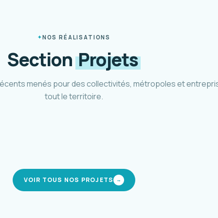
NOS RÉALISATIONS
Section
Projets
récents menés pour des collectivités, métropoles et entrepri
tout le territoire.
héma cyclable Métropole 3M
Pôle d'
tpellier Méditerranée · 2021-2024
CIREST · 
modes actifs
interm
VOIR TOUS NOS PROJETS
→