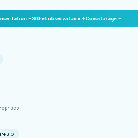
ation
SIG et observatoire
Covoiturage
reprises
ire SIG