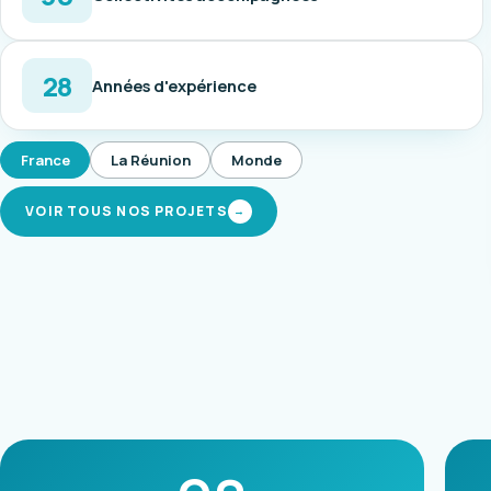
28
Années d'expérience
France
La Réunion
Monde
VOIR TOUS NOS PROJETS
→