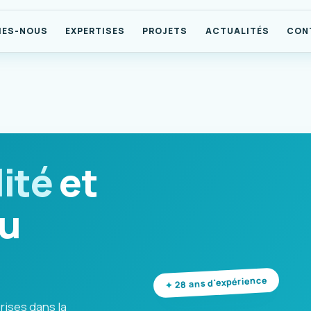
MES-NOUS
EXPERTISES
PROJETS
ACTUALITÉS
CON
ité
et
u
28 ans d'expérience
rises dans la