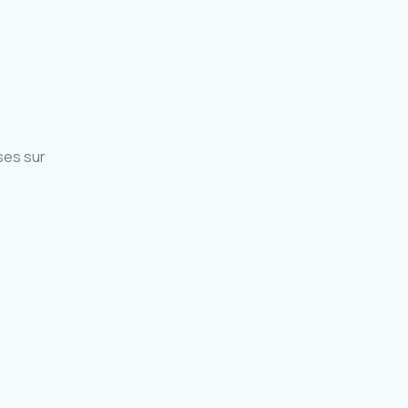
ses sur
accueil et parc relais Mafate
La Réunion · 2019-en cours
odalité