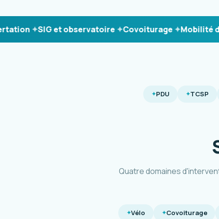
on
SIG et observatoire
Covoiturage
Mobilité durabl
PDU
TCSP
Quatre domaines d'interven
Vélo
Covoiturage