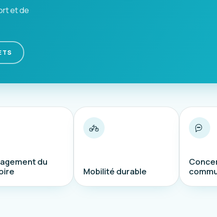
ort et de
ETS
agement du
Concer
oire
Mobilité durable
commu