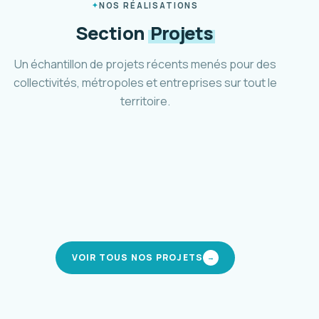
NOS RÉALISATIONS
Section
Projets
Un échantillon de projets récents menés pour des
collectivités, métropoles et entreprises sur tout le
territoire.
Plan marche et vélo d'Aubagne
Ville d'Aubagne · 2024-2025
Schéma cyclable Métropole 3M
Montpellier Méditerranée · 2021-2024
Pôle d'accueil et parc relais Mafate
CIREST · La Réunion · 2019-en cours
Stratégie de mobilité inclusive
modes actifs
Métropole AMP · 2023-2025
modes actifs
intermodalité
mobilité solidaire
VOIR TOUS NOS PROJETS
→