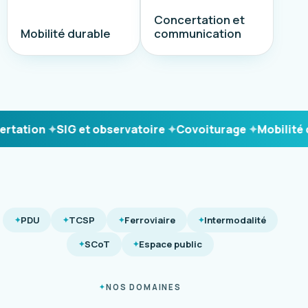
Concertation et
Mobilité durable
communication
ation
SIG et observatoire
Covoiturage
Mobilité du
PDU
TCSP
Ferroviaire
Intermodalité
SCoT
Espace public
NOS DOMAINES