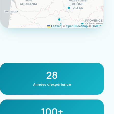
Leaflet
|
©
OpenStreetMap
©
CARTO
28
Années d'expérience
100+