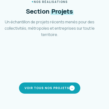
NOS RÉALISATIONS
Section
Projets
Un échantillon de projets récents menés pour des
collectivités, métropoles et entreprises sur tout le
territoire.
Plan marche et vélo d'Aubagne
Ville d'Aubagne · 2024-2025
Schéma cyclable Métropole 3M
Montpellier Méditerranée · 2021-2024
Pôle d'accueil et parc relais Mafate
CIREST · La Réunion · 2019-en cours
Stratégie de mobilité inclusive
modes actifs
Métropole AMP · 2023-2025
modes actifs
intermodalité
mobilité solidaire
VOIR TOUS NOS PROJETS
→