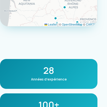
Leaflet
|
©
OpenStreetMap
©
CARTO
28
Années d'expérience
100+