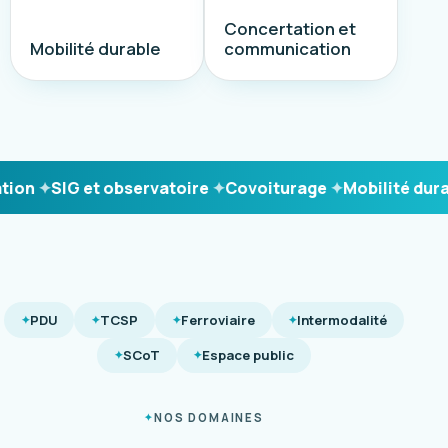
Concertation et
Mobilité durable
communication
on
SIG et observatoire
Covoiturage
Mobilité durabl
PDU
TCSP
Ferroviaire
Intermodalité
SCoT
Espace public
NOS DOMAINES