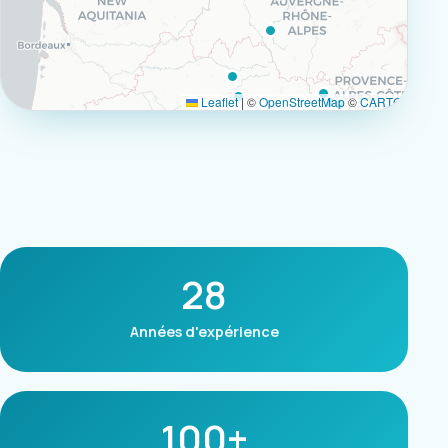
Leaflet
|
©
OpenStreetMap
©
CARTO
28
Années d'expérience
100+