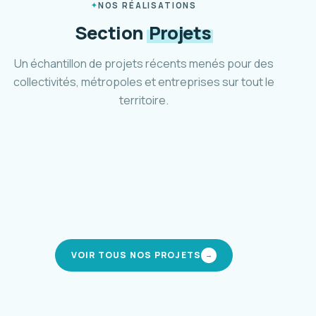
NOS RÉALISATIONS
Section
Projets
Un échantillon de projets récents menés pour des
collectivités, métropoles et entreprises sur tout le
territoire.
Plan marche et vélo d'Aubagne
Ville d'Aubagne · 2024-2025
Schéma cyclable Métropole 3M
Montpellier Méditerranée · 2021-2024
Pôle d'accueil et parc relais Mafate
CIREST · La Réunion · 2019-en cours
Stratégie de mobilité inclusive
modes actifs
Métropole AMP · 2023-2025
modes actifs
intermodalité
mobilité solidaire
VOIR TOUS NOS PROJETS
→