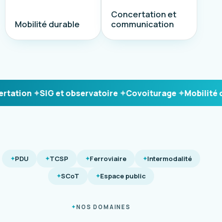
Concertation et
Mobilité durable
communication
ation
SIG et observatoire
Covoiturage
Mobilité dur
PDU
TCSP
Ferroviaire
Intermodalité
SCoT
Espace public
NOS DOMAINES