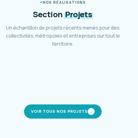
NOS RÉALISATIONS
Section
Projets
Un échantillon de projets récents menés pour des
collectivités, métropoles et entreprises sur tout le
territoire.
Plan marche et vélo d'Aubagne
Ville d'Aubagne · 2024-2025
Schéma cyclable Métropole 3M
Montpellier Méditerranée · 2021-2024
Pôle d'accueil et parc relais Mafate
CIREST · La Réunion · 2019-en cours
Stratégie de mobilité inclusive
modes actifs
Métropole AMP · 2023-2025
modes actifs
intermodalité
mobilité solidaire
VOIR TOUS NOS PROJETS
→