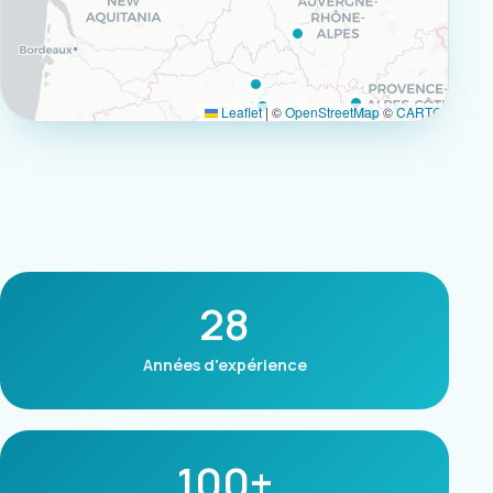
Leaflet
|
©
OpenStreetMap
©
CARTO
28
Années d'expérience
100+