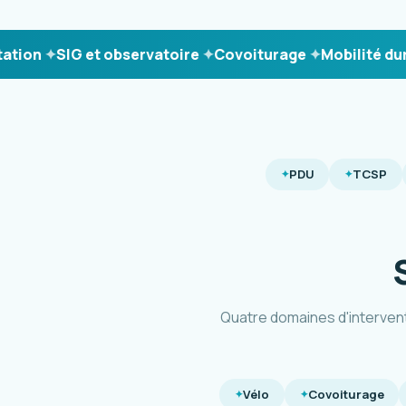
n
SIG et observatoire
Covoiturage
Mobilité durable
PDU
TCSP
Quatre domaines d'interven
Vélo
Covoiturage