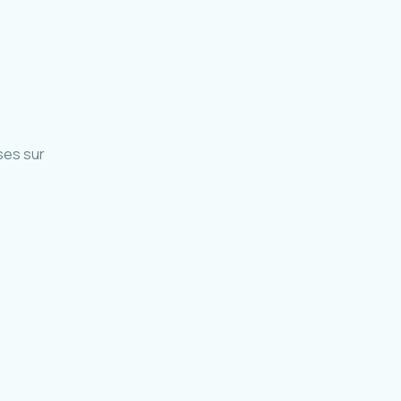
ses sur
accueil et parc relais Mafate
La Réunion · 2019-en cours
odalité