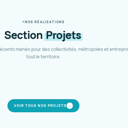
NOS RÉALISATIONS
Section
Projets
récents menés pour des collectivités, métropoles et entrepri
tout le territoire.
héma cyclable Métropole 3M
Pôle d'
tpellier Méditerranée · 2021-2024
CIREST · 
modes actifs
interm
VOIR TOUS NOS PROJETS
→