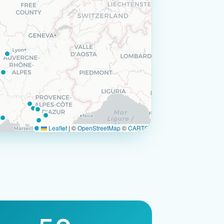
Leaflet
|
©
OpenStreetMap
©
CARTO