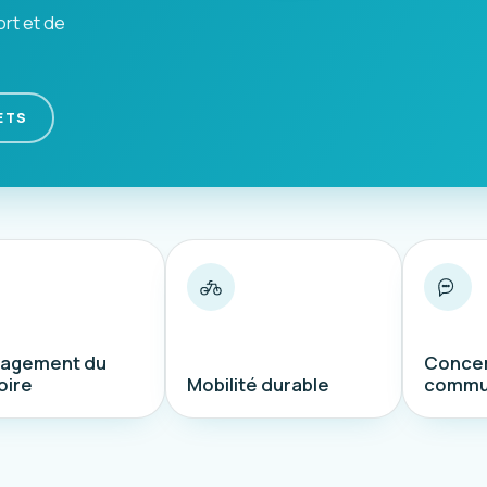
ort et de
ETS
agement du
Concer
oire
Mobilité durable
commu