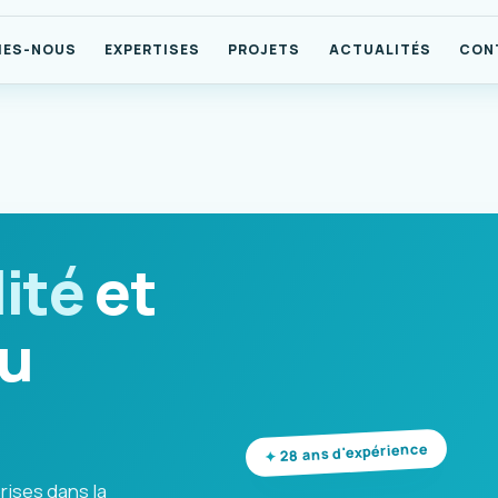
MES-NOUS
EXPERTISES
PROJETS
ACTUALITÉS
CON
ité
et
u
28 ans d'expérience
rises dans la