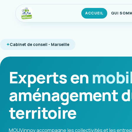
ACCUEIL
QUI SOM
Cabinet de conseil - Marseille
Experts en
mobil
aménagement d
territoire
MOUVinnov accompagne les collectivités et les entrep