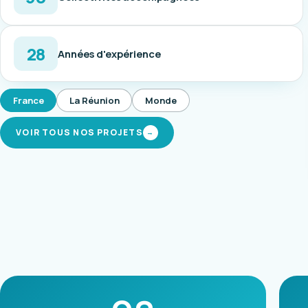
28
Années d'expérience
France
La Réunion
Monde
VOIR TOUS NOS PROJETS
→