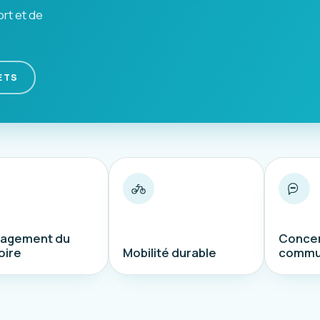
ort et de
ETS
agement du
Concer
oire
Mobilité durable
commu