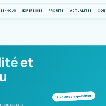
MES-NOUS
EXPERTISES
PROJETS
ACTUALITÉS
CON
ité
et
u
28 ans d'expérience
rises dans la