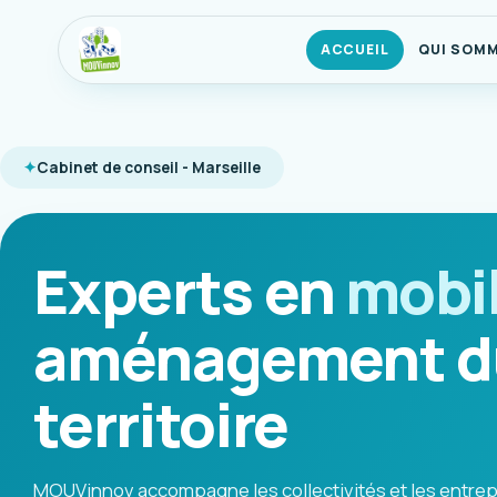
ACCUEIL
QUI SOM
Cabinet de conseil - Marseille
Experts en
mobil
aménagement d
territoire
MOUVinnov accompagne les collectivités et les entrep