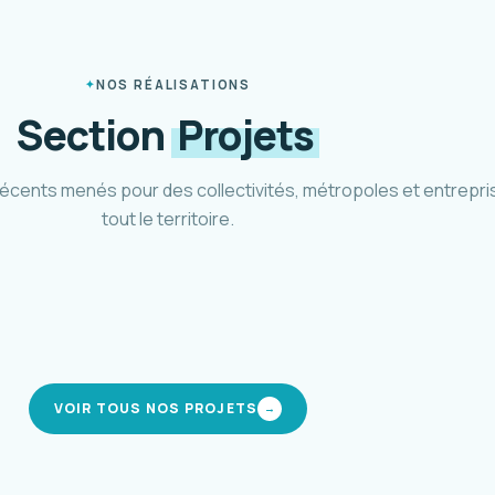
NOS RÉALISATIONS
Section
Projets
récents menés pour des collectivités, métropoles et entrepri
tout le territoire.
héma cyclable Métropole 3M
Pôle d'
tpellier Méditerranée · 2021-2024
CIREST · 
modes actifs
interm
VOIR TOUS NOS PROJETS
→