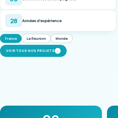
28
Années d'expérience
France
La Réunion
Monde
VOIR TOUS NOS PROJETS
→