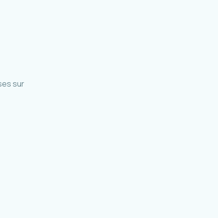
ses sur
accueil et parc relais Mafate
La Réunion · 2019-en cours
odalité