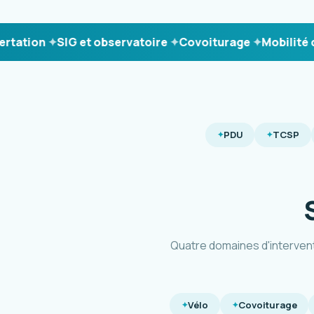
ion
SIG et observatoire
Covoiturage
Mobilité durab
PDU
TCSP
Quatre domaines d'interven
Vélo
Covoiturage