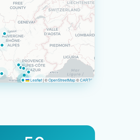
Leaflet
|
©
OpenStreetMap
©
CARTO