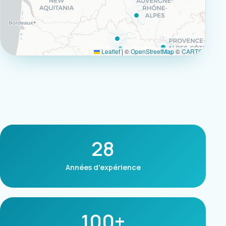
Leaflet
|
©
OpenStreetMap
©
CARTO
28
Années d'expérience
100+