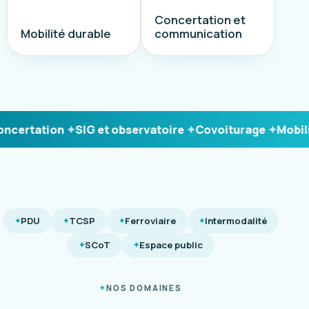
Concertation et
Mobilité durable
communication
ertation
SIG et observatoire
Covoiturage
Mobilité
PDU
TCSP
Ferroviaire
Intermodalité
SCoT
Espace public
NOS DOMAINES