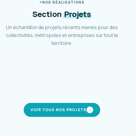
NOS RÉALISATIONS
Section
Projets
Un échantillon de projets récents menés pour des
collectivités, métropoles et entreprises sur tout le
territoire.
Plan marche et vélo d'Aubagne
Ville d'Aubagne · 2024-2025
Schéma cyclable Métropole 3M
Montpellier Méditerranée · 2021-2024
Pôle d'accueil et parc relais Mafate
CIREST · La Réunion · 2019-en cours
Stratégie de mobilité inclusive
modes actifs
Métropole AMP · 2023-2025
modes actifs
intermodalité
mobilité solidaire
VOIR TOUS NOS PROJETS
→