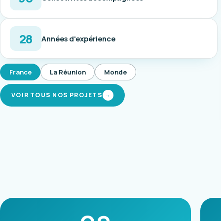
28
Années d'expérience
France
La Réunion
Monde
VOIR TOUS NOS PROJETS
→