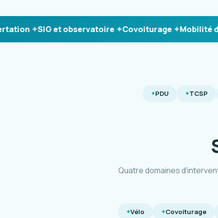
ion
SIG et observatoire
Covoiturage
Mobilité durab
PDU
TCSP
Quatre domaines d'interven
Vélo
Covoiturage