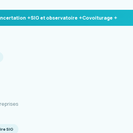
tation
SIG et observatoire
Covoiturage
reprises
ire SIG