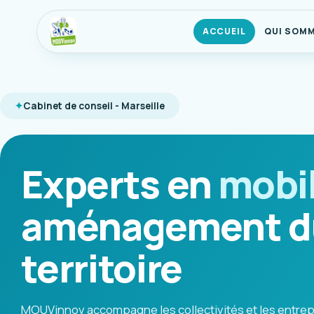
ACCUEIL
QUI SOM
Cabinet de conseil - Marseille
Experts en
mobil
aménagement d
territoire
MOUVinnov accompagne les collectivités et les entrep