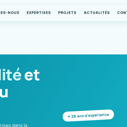
MES-NOUS
EXPERTISES
PROJETS
ACTUALITÉS
CON
ité
et
u
28 ans d'expérience
rises dans la