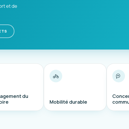
ort et de
ETS
agement du
Concer
oire
Mobilité durable
commu