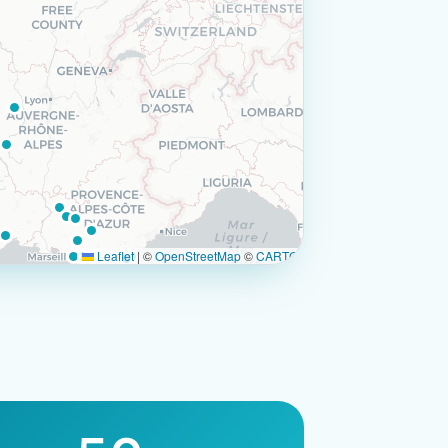
Leaflet
|
©
OpenStreetMap
©
CARTO