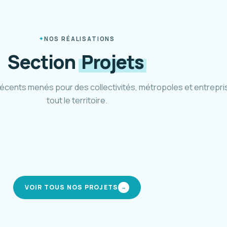
NOS RÉALISATIONS
Section
Projets
récents menés pour des collectivités, métropoles et entrepri
tout le territoire.
héma cyclable Métropole 3M
Pôle d'
tpellier Méditerranée · 2021-2024
CIREST · 
modes actifs
interm
VOIR TOUS NOS PROJETS
→