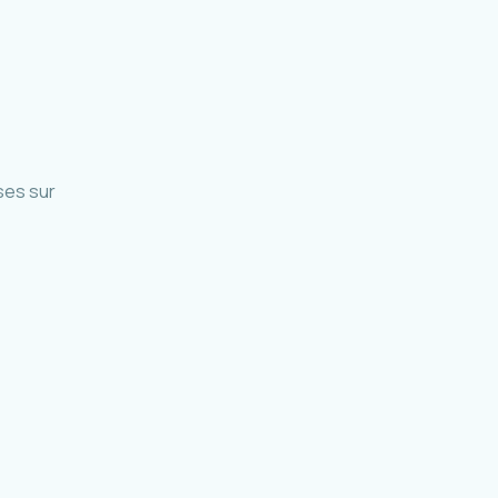
ses sur
accueil et parc relais Mafate
La Réunion · 2019-en cours
odalité