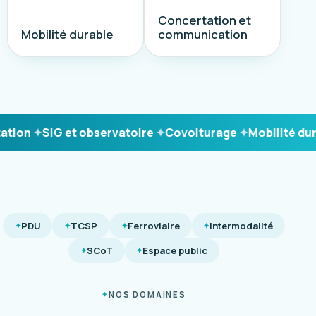
Concertation et
Mobilité durable
communication
ion
SIG et observatoire
Covoiturage
Mobilité durab
PDU
TCSP
Ferroviaire
Intermodalité
SCoT
Espace public
NOS DOMAINES