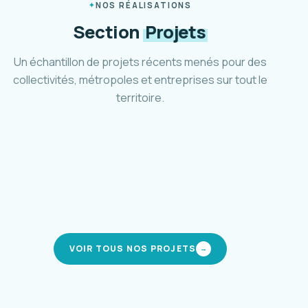
NOS RÉALISATIONS
Section
Projets
Un échantillon de projets récents menés pour des
collectivités, métropoles et entreprises sur tout le
territoire.
Plan marche et vélo d'Aubagne
Ville d'Aubagne · 2024-2025
Schéma cyclable Métropole 3M
Montpellier Méditerranée · 2021-2024
Pôle d'accueil et parc relais Mafate
CIREST · La Réunion · 2019-en cours
Stratégie de mobilité inclusive
modes actifs
Métropole AMP · 2023-2025
modes actifs
intermodalité
mobilité solidaire
VOIR TOUS NOS PROJETS
→