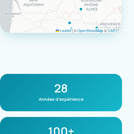
Leaflet
|
©
OpenStreetMap
©
CARTO
28
Années d'expérience
100+