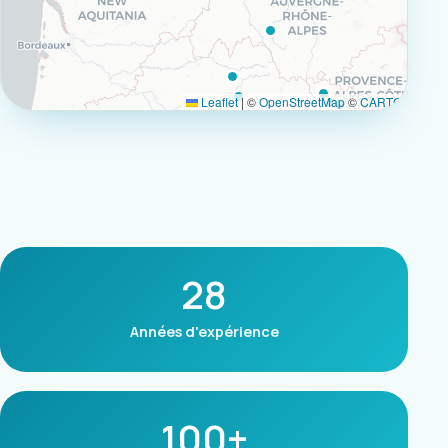
Leaflet
|
©
OpenStreetMap
©
CARTO
28
Années d'expérience
100+