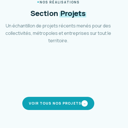
NOS RÉALISATIONS
Section
Projets
Un échantillon de projets récents menés pour des
collectivités, métropoles et entreprises sur tout le
territoire.
Plan marche et vélo d'Aubagne
Ville d'Aubagne · 2024-2025
Schéma cyclable Métropole 3M
Montpellier Méditerranée · 2021-2024
Pôle d'accueil et parc relais Mafate
CIREST · La Réunion · 2019-en cours
Stratégie de mobilité inclusive
modes actifs
Métropole AMP · 2023-2025
modes actifs
intermodalité
mobilité solidaire
VOIR TOUS NOS PROJETS
→