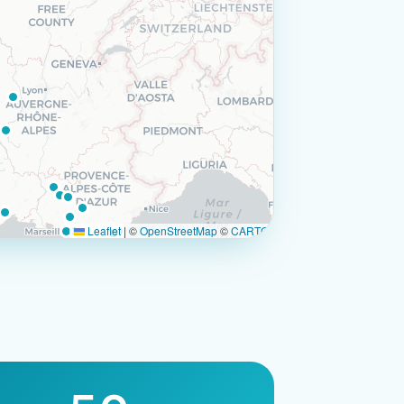
Leaflet
|
©
OpenStreetMap
©
CARTO