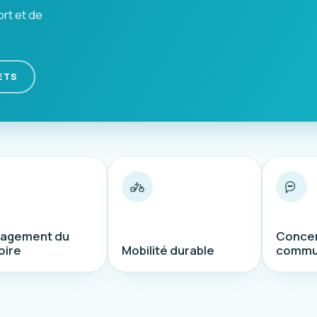
ort et de
ETS
agement du
Concer
oire
Mobilité durable
commu