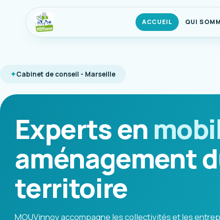
ACCUEIL
QUI SOM
Cabinet de conseil - Marseille
Experts en
mobil
aménagement d
territoire
MOUVinnov accompagne les collectivités et les entrep