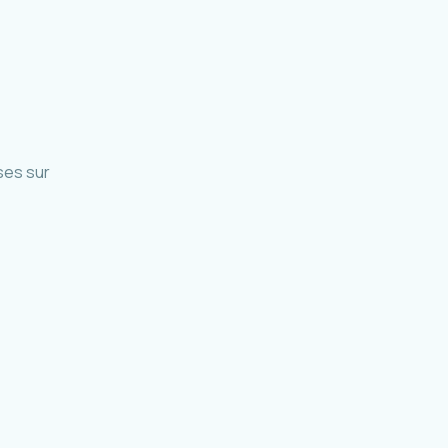
ses sur
accueil et parc relais Mafate
La Réunion · 2019-en cours
odalité