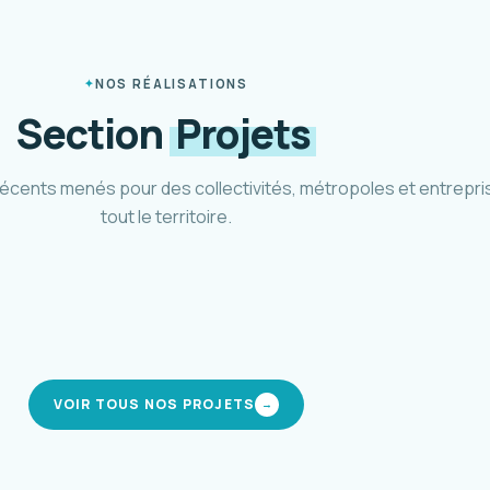
NOS RÉALISATIONS
Section
Projets
récents menés pour des collectivités, métropoles et entrepri
tout le territoire.
héma cyclable Métropole 3M
Pôle d'
tpellier Méditerranée · 2021-2024
CIREST · 
modes actifs
interm
VOIR TOUS NOS PROJETS
→