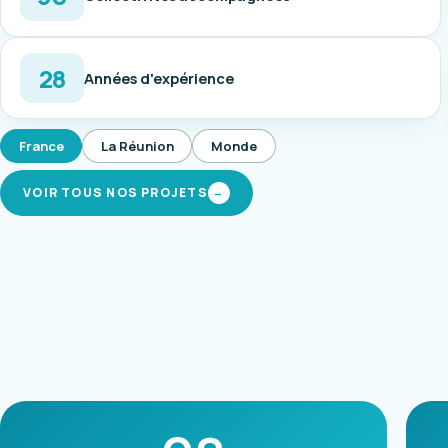
28
Années d'expérience
France
La Réunion
Monde
VOIR TOUS NOS PROJETS
→