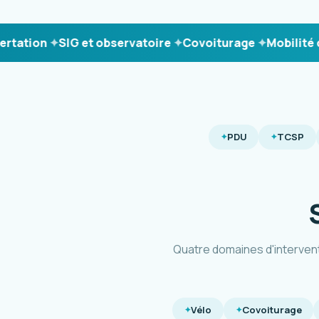
ion
SIG et observatoire
Covoiturage
Mobilité durab
PDU
TCSP
Quatre domaines d'interven
Vélo
Covoiturage