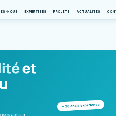
MES-NOUS
EXPERTISES
PROJETS
ACTUALITÉS
CON
ité
et
u
28 ans d'expérience
rises dans la