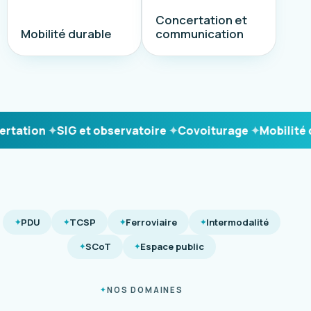
Concertation et
Mobilité durable
communication
ation
SIG et observatoire
Covoiturage
Mobilité du
PDU
TCSP
Ferroviaire
Intermodalité
SCoT
Espace public
NOS DOMAINES