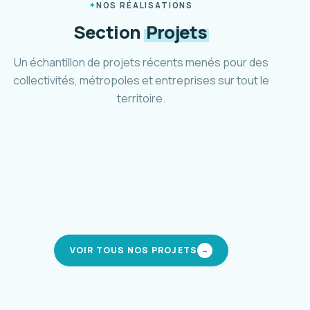
NOS RÉALISATIONS
Section
Projets
Un échantillon de projets récents menés pour des
collectivités, métropoles et entreprises sur tout le
territoire.
Plan marche et vélo d'Aubagne
Ville d'Aubagne · 2024-2025
Schéma cyclable Métropole 3M
Montpellier Méditerranée · 2021-2024
Pôle d'accueil et parc relais Mafate
CIREST · La Réunion · 2019-en cours
Stratégie de mobilité inclusive
modes actifs
Métropole AMP · 2023-2025
modes actifs
intermodalité
mobilité solidaire
VOIR TOUS NOS PROJETS
→