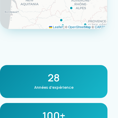
Leaflet
|
©
OpenStreetMap
©
CARTO
28
Années d'expérience
100+