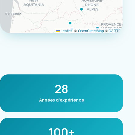
Leaflet
|
©
OpenStreetMap
©
CARTO
28
Années d'expérience
100+