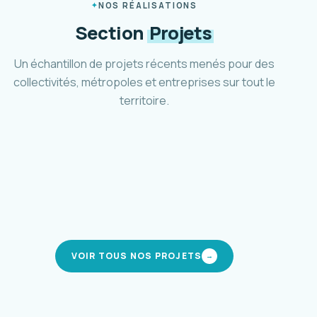
NOS RÉALISATIONS
Section
Projets
Un échantillon de projets récents menés pour des
collectivités, métropoles et entreprises sur tout le
territoire.
Plan marche et vélo d'Aubagne
Ville d'Aubagne · 2024-2025
Schéma cyclable Métropole 3M
Montpellier Méditerranée · 2021-2024
Pôle d'accueil et parc relais Mafate
CIREST · La Réunion · 2019-en cours
Stratégie de mobilité inclusive
modes actifs
Métropole AMP · 2023-2025
modes actifs
intermodalité
mobilité solidaire
VOIR TOUS NOS PROJETS
→