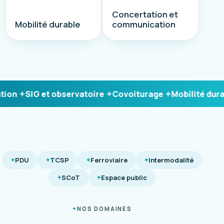
Concertation et
Mobilité durable
communication
on
SIG et observatoire
Covoiturage
Mobilité durabl
PDU
TCSP
Ferroviaire
Intermodalité
SCoT
Espace public
NOS DOMAINES